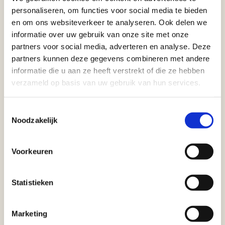
personaliseren, om functies voor social media te bieden
en om ons websiteverkeer te analyseren. Ook delen we
informatie over uw gebruik van onze site met onze
partners voor social media, adverteren en analyse. Deze
partners kunnen deze gegevens combineren met andere
Verder geldt het volgende:
informatie die u aan ze heeft verstrekt of die ze hebben
Heb je de afgelopen 24 uur of op dit moment één of
verzameld op basis van uw gebruik van hun services.
meerdere van de volgende (milde) klachten: smaakverlies,
neusverkoudheid, hoesten, benauwdheid en/of koorts
Toestemmingsselectie
(vanaf 38 graden Celsius)?
Noodzakelijk
Heb je op dit moment een huisgenoot/gezinslid met koorts
en/of benauwdheidsklachten?
Heb je het nieuwe coronavirus gehad (vastgesteld met een
Voorkeuren
laboratoriumtest) en is dit in de afgelopen 7 dagen
vastgesteld?
Heb je een huisgenoot/gezinslid met het nieuwe
Statistieken
coronavirus (vastgesteld met een laboratoriumtest) en heb
je korter dan 14 dagen geleden contact gehad met deze
huisgenoot/gezinslid terwijl hij/zij nog klachten had?
Marketing
Ben je in thuisisolatie omdat je direct contact hebt gehad