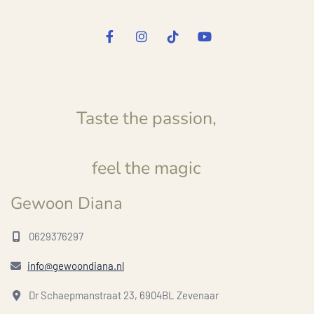
Taste the passion,
feel the magic
Gewoon Diana
0629376297

info@gewoondiana.nl

Dr Schaepmanstraat 23, 6904BL Zevenaar
