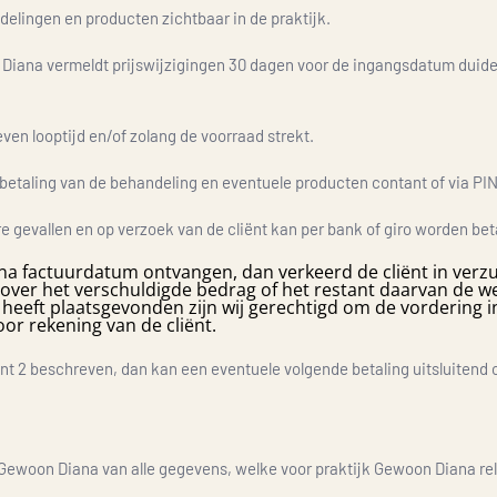
delingen en producten zichtbaar in de praktijk.
 Diana vermeldt prijswijzigingen 30 dagen voor de ingangsdatum duidel
ven looptijd en/of zolang de voorraad strekt.
 betaling van de behandeling en eventuele producten contant of via PIN t
re gevallen en op verzoek van de cliënt kan per bank of giro worden bet
na factuurdatum ontvangen, dan verkeerd de cliënt in verz
 over het verschuldigde bedrag of het restant daarvan de wet
heeft plaatsgevonden zijn wij gerechtigd om de vordering 
oor rekening van de cliënt.
unt 2 beschreven, dan kan een eventuele volgende betaling uitsluitend 
k Gewoon Diana van alle gegevens, welke voor praktijk Gewoon Diana re