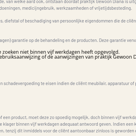
de, van welke aard ook, ontstaan doordat praktijk Gewoon Diana is uitg
andoeningen, medicijngebruik, werkzaamheden of vrijetijdsbesteding.
ies, diefstal of beschadiging van persoonlijke eigendommen die de cli
agen) garantie op de behandeling en de producten. Deze garantie verva
e zoeken niet binnen vijf werkdagen heeft opgevolgd.
gebruiksaanwijzing of de aanwijzingen van praktijk Gewoon D
en schadevergoeding te eisen indien de cliënt meubilair, apparatuur o
 of een product, moet deze zo spoedig mogelijk, doch binnen vijf werk
 klager binnen vijf werkdagen adequaat antwoord geven. Indien een kl
tenzij dit inmiddels voor de cliënt aantoonbaar zinloos is geworden en