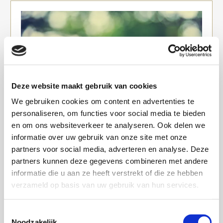
Deze website maakt gebruik van cookies
We gebruiken cookies om content en advertenties te
personaliseren, om functies voor social media te bieden
en om ons websiteverkeer te analyseren. Ook delen we
informatie over uw gebruik van onze site met onze
partners voor social media, adverteren en analyse. Deze
partners kunnen deze gegevens combineren met andere
02/01/2019
Welkom op mijn blog
informatie die u aan ze heeft verstrekt of die ze hebben
verzameld op basis van uw gebruik van hun services.
Klik hier voor meer informatie
Toestemmingsselectie
Noodzakelijk
Lees meer